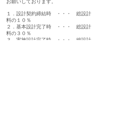
お願いしております。
１．設計契約締結時 ・・・ 総設計
料の１０％
２．基本設計完了時 ・・・ 総設計
料の３０％
３．実施設計完了時 ・・・ 総設計
料の３０％
４．工事上棟完了時 ・・・ 総設計
料の１５％
５．工事竣工引渡時 ・・・ 総設計
料の１５％
（設計契約時にご相談の上、お支払い
回数・時期を、調整させていただいて
おります。）
お問い合わせ
© Kuraci Design ＊ 暮らしデザイン